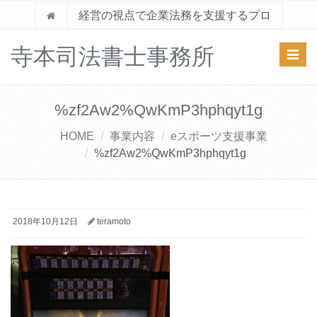
経営の視点で企業法務を支援するプロ
寺本司法書士事務所
Toggl
navig
%zf2Aw2%QwKmP3hphqyt1g
HOME
事業内容
eスポーツ支援事業
%zf2Aw2%QwKmP3hphqyt1g
2018年10月12日
teramoto